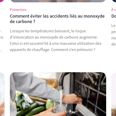
Prévention
À s
Comment éviter les accidents liés au monoxyde
Do
de carbone ?
Le don du sang est un acte citoyen, solidaire et libre
-
Lorsque les températures baissent, le risque
pe
is
d’intoxication au monoxyde de carbone augmente.
manière
Celui-ci est souvent lié à une mauvaise utilisation des
de
appareils de chauffage. Comment s’en prémunir ?
po