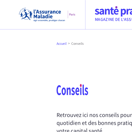
Aller au contenu
Aller à la recherche
Aller au menu
Sécurité sociale, l’Assurance Maladie, Paris
MAGAZINE DE L’ASS
Accueil
Conseils
Retrouvez ici nos conseils pou
quotidien et des bonnes prati
votre capital santé.