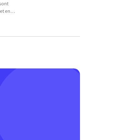
 sont
et en
piqûre, et
ion