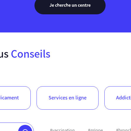
Je cherche un centre
nus
Conseils
icament
Services en ligne
Addict
#vaccination
#grippe
#bronch