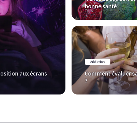
bonne santé
Addiction
osition aux écrans
Comment évaluer sa
?