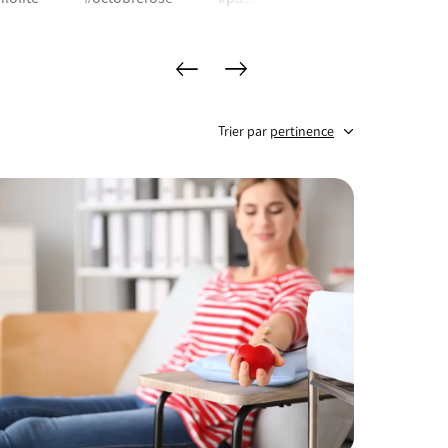
mots-clés précédents
mots-clés suivants
Trier par
pertinence