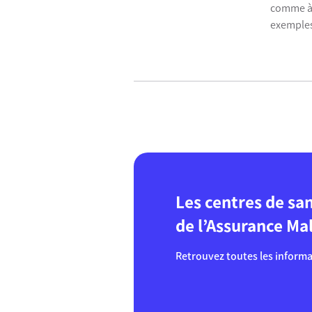
comme à 
exemples
trouver d
Les centres de sa
de l’Assurance Mal
Retrouvez toutes les informa