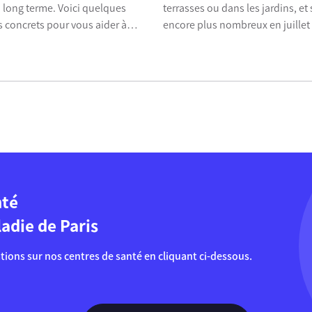
long terme. Voici quelques
terrasses ou dans les jardins, et
 concrets pour vous aider à
encore plus nombreux en juillet 
e la motivation.
août. Que faut-il faire en cas de 
comment réagir en cas de situat
d’urgence ?...
nté
adie de Paris
tions sur nos centres de santé en cliquant ci-dessous.