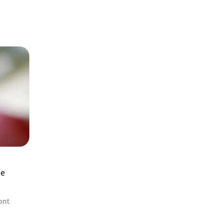
de
ont