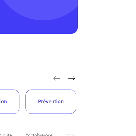
articles précédents
articles suivants
ion
Prévention
Nutrition
iolite
#octobrerose
#passesanitaire
#pollution