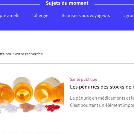
Sujets du moment
te ameli
#allergie
#conseils aux voyageurs
#gro
ats
pour votre recherche
Santé publique
Les pénuries des stocks de
La pénurie en médicaments et la
C’est pourtant un élément impo