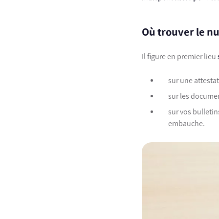
Où trouver le nu
Il figure en premier lieu
sur une attestat
sur les documen
sur vos bulleti
embauche.