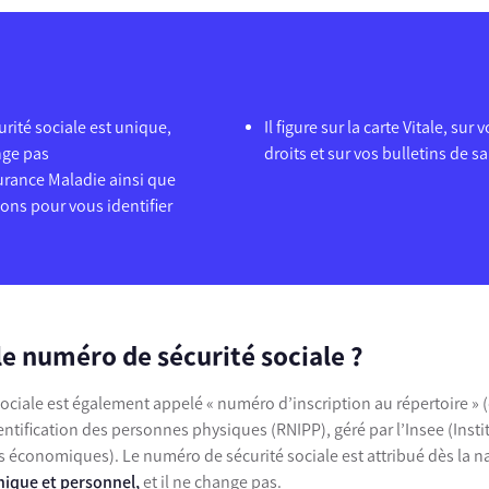
rité sociale est unique,
Il figure sur la carte Vitale, sur
nge pas
droits et sur vos bulletins de sa
ssurance Maladie ainsi que
ions pour vous identifier
le numéro de sécurité sociale ?
ciale est également appelé « numéro d’inscription au répertoire » (ou
entification des personnes physiques (RNIPP), géré par l’Insee (Instit
es économiques). Le numéro de sécurité sociale est attribué dès la 
unique et personnel,
et il ne change pas.