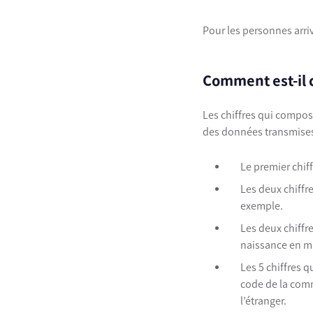
Pour les personnes arriv
Comment est-il
Les chiffres qui compose
des données transmises 
Le premier chif
Les deux chiffr
exemple.
Les deux chiffr
naissance en 
Les 5 chiffres 
code de la comm
l’étranger.