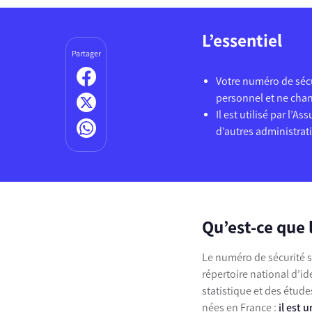
L’essentiel
Partager
Votre numéro de sécu
personnel et ne cha
Il est utilisé par l’A
d’autres administrat
Qu’est-ce que 
Le numéro de sécurité so
répertoire national d’id
statistique et des étud
nées en France :
il est 