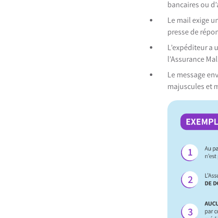
bancaires ou d’
Le mail exige u
presse de répo
L’expéditeur a 
l’Assurance Mal
Le message env
majuscules et m