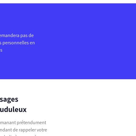
demandera pas de
 personnelles en
és
ssages
auduleux
 émanant prétendument
ndant de rappeler votre