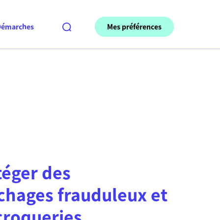
Mes préférences
Démarches
téger des
hages frauduleux et
croqueries