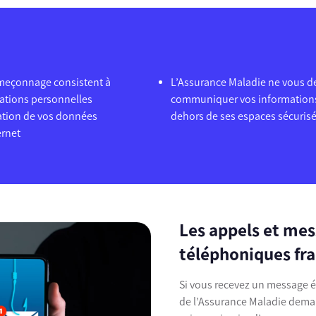
ameçonnage consistent à
L’Assurance Maladie ne vous 
ations personnelles
communiquer vos informations
gation de vos données
dehors de ses espaces sécuris
ernet
Les appels et me
téléphoniques fr
Si vous recevez un message
de l’Assurance Maladie dema