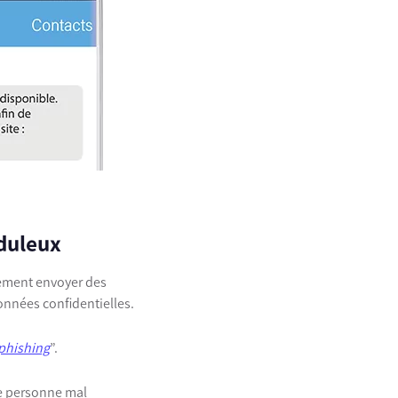
uduleux
ement envoyer des
onnées confidentielles.
phishing
”.
ne personne mal