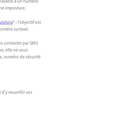
 maladie à un numéro
’une imposture.
vishing
” : l’objectif est
 numéro surtaxé.
us contacter par SMS
e, elle ne vous
, numéro de sécurité
d’y recueillir vos