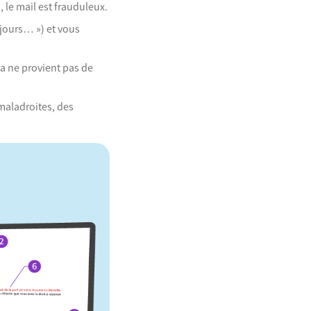
 le mail est frauduleux.
 jours… ») et vous
a ne provient pas de
maladroites, des