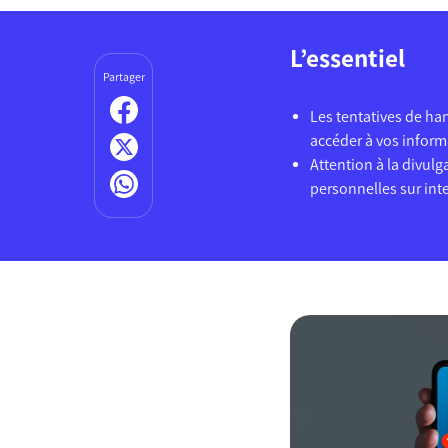
L’essentiel
Partager
Les tentatives de h
accéder à vos inform
Attention à la divul
personnelles sur int