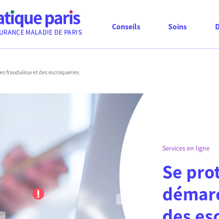
Conseils
Soins
URANCE MALADIE DE PARIS
s frauduleux et des escroqueries
Services en ligne
Se pro
démarc
des es