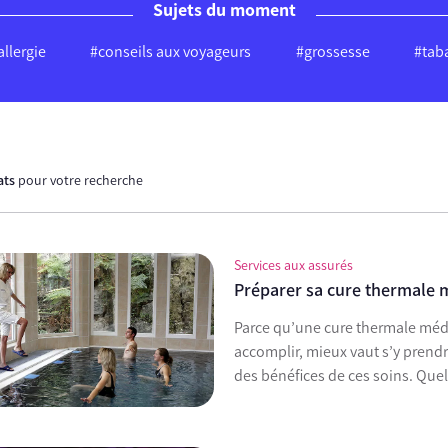
Sujets du moment
allergie
#conseils aux voyageurs
#grossesse
#tab
ats
pour votre recherche
Services aux assurés
Préparer sa cure thermale m
Parce qu’une cure thermale méd
accomplir, mieux vaut s’y prendre
des bénéfices de ces soins. Quel