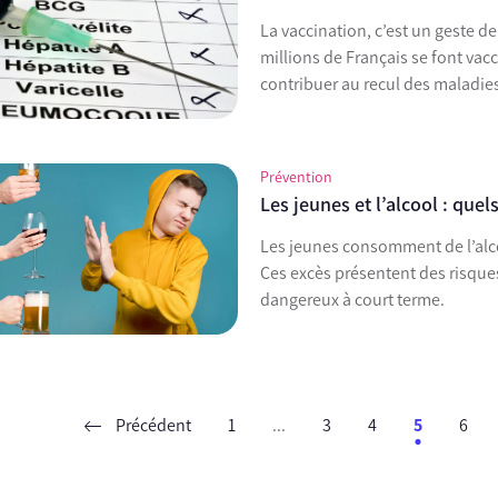
La vaccination, c’est un geste d
millions de Français se font vacc
contribuer au recul des maladies
Prévention
Les jeunes et l’alcool : quel
Les jeunes consomment de l’alco
Ces excès présentent des risque
dangereux à court terme.
Précédent
1
...
3
4
5
6
ent