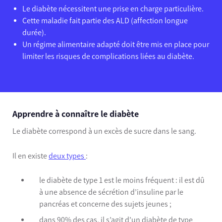
Le diabète nécessitent une prise en charge particulière.
Cette maladie fait partie des ALD (affection longue
durée).
Un régime alimentaire adapté doit être mis en place pour
limiter les risques de complications liées au diabète.
Apprendre à connaître le diabète
Le diabète correspond à un excès de sucre dans le sang.
Il en existe
deux types
:
le diabète de type 1 est le moins fréquent : il est dû
à une absence de sécrétion d’insuline par le
pancréas et concerne des sujets jeunes ;
dans 90% des cas, il s’agit d’un diabète de type