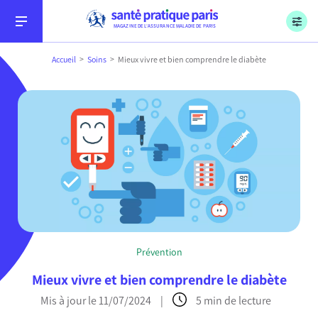
Menu
Aller au contenu
Aller à la recherche
Aller au menu
Sécurité sociale, l’Assurance Maladie, Paris
MAGAZINE DE L’ASSURANCE MALADIE DE PARIS
Accueil
Soins
Mieux vivre et bien comprendre le diabète
Conseils
Soins
Prévention
Démarches
Mieux vivre et bien comprendre le diabète
Mis à jour le 11/07/2024
|
5 min de lecture