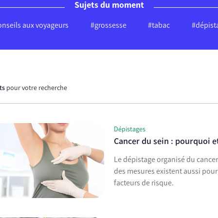
Sujets du moment
onseils aux voyageurs
#grossesse
#tabac
#dépist
ats
pour votre recherche
Dépistages
Cancer du sein : pourquoi et
Le dépistage organisé du cancer
des mesures existent aussi pour
facteurs de risque.