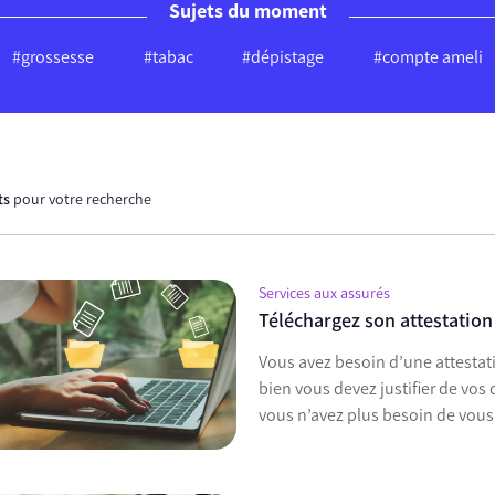
Sujets du moment
#grossesse
#tabac
#dépistage
#compte ameli
ts
pour votre recherche
Services aux assurés
Téléchargez son attestation
Vous avez besoin d’une attestat
bien vous devez justifier de vos
vous n’avez plus besoin de vous