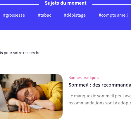
Sujets du moment
#grossesse
#tabac
#dépistage
#compte ameli
ats
pour votre recherche
Bonnes pratiques
Sommeil : des recommanda
Le manque de sommeil peut avoir 
recommandations sont à adopter