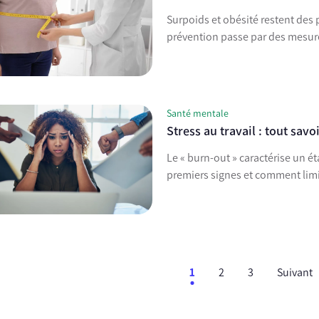
Surpoids et obésité restent des
prévention passe par des mesures
Santé mentale
Stress au travail : tout savo
Le « burn-out » caractérise un état de stress prolongé au travail. Quels en sont les
premiers signes et comment lim
1
2
3
Suivant
ent