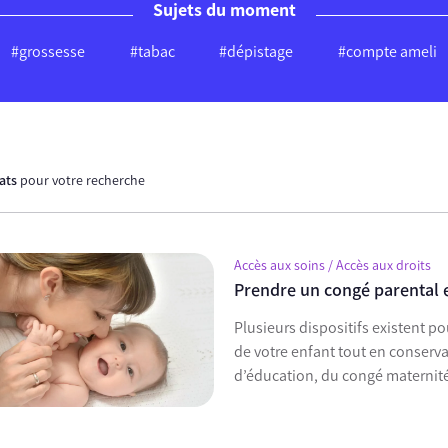
Sujets du moment
#grossesse
#tabac
#dépistage
#compte ameli
tats
pour votre recherche
Accès aux soins / Accès aux droits
Prendre un congé parental e
Plusieurs dispositifs existent 
de votre enfant tout en conservan
d’éducation, du congé maternité