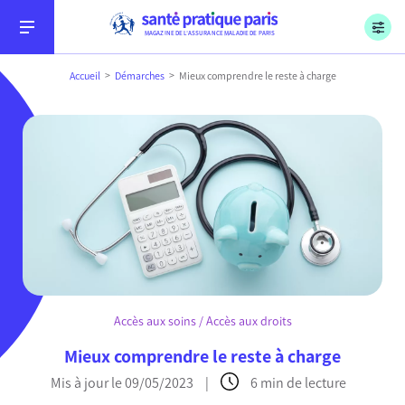
Menu
Aller au contenu
Aller à la recherche
Aller au menu
Sécurité sociale, l’Assurance Maladie, Paris
MAGAZINE DE L’ASSURANCE MALADIE DE PARIS
Accueil
Démarches
Mieux comprendre le reste à charge
Conseils
Soins
Accès aux soins / Accès aux droits
Démarches
Mieux comprendre le reste à charge
Mis à jour le 09/05/2023
|
6 min de lecture