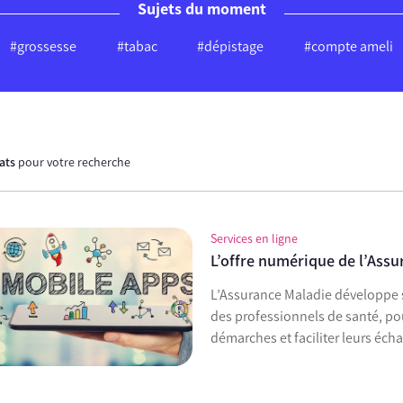
Sujets du moment
#grossesse
#tabac
#dépistage
#compte ameli
tats
pour votre recherche
Services en ligne
L’offre numérique de l’Assu
L’Assurance Maladie développe s
des professionnels de santé, pour 
démarches et faciliter leurs éch