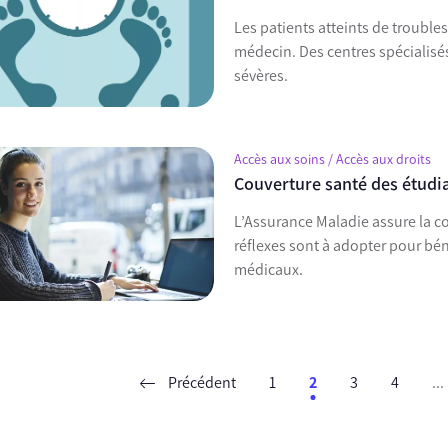
Les patients atteints de troubles
médecin. Des centres spécialisés
sévères.
Accès aux soins / Accès aux droits
Couverture santé des étudian
L’Assurance Maladie assure la c
réflexes sont à adopter pour bénéficier d’une prise en charge optimale des frais
médicaux.
Précédent
1
2
3
4
...
ent