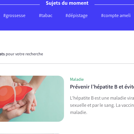
Sujets du moment
#grossesse
#tabac
#dépistage
#compte ameli
tats
pour votre recherche
Maladie
Prévenir l’hépatite B et évi
L’hépatite B est une maladie vir
sexuelle et par le sang. La vacci
maladie.