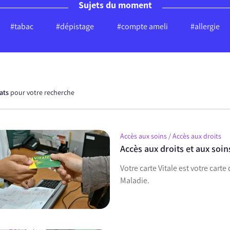
Sujets du moment
#tabac
#dépistage
#compte ameli
#allergie
tats
pour votre recherche
Accès aux soins / Accès aux droits
Accès aux droits et aux soins
Votre carte Vitale est votre carte
Maladie.