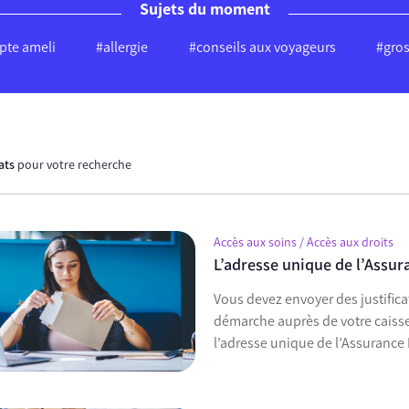
Sujets du moment
te ameli
#allergie
#conseils aux voyageurs
#gro
tats
pour votre recherche
Accès aux soins / Accès aux droits
L’adresse unique de l’Assur
Vous devez envoyer des justific
démarche auprès de votre caisse
l’adresse unique de l’Assurance 