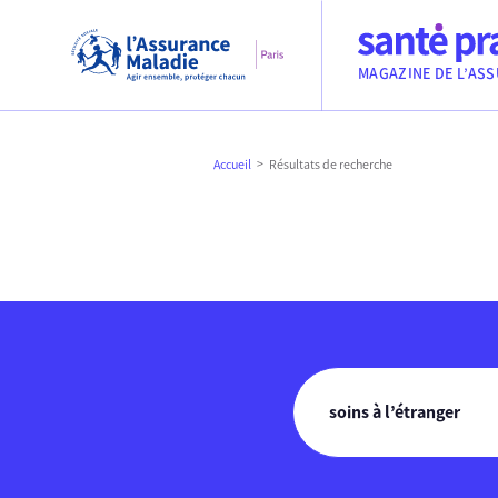
Aller au contenu
Aller à la recherche
Aller au menu
Sécurité sociale, l’Assurance Maladie, Paris
MAGAZINE DE L’ASS
Accueil
Résultats de recherche