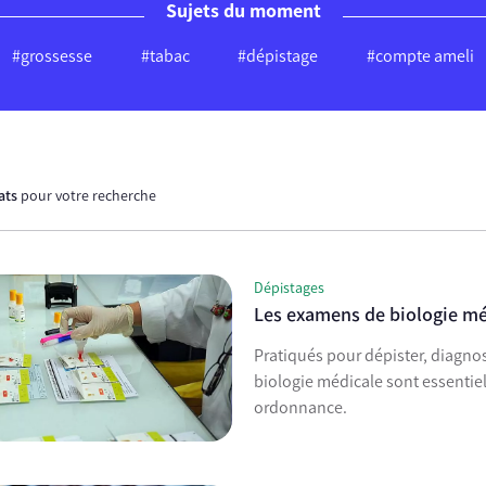
Sujets du moment
#grossesse
#tabac
#dépistage
#compte ameli
tats
pour votre recherche
Dépistages
Les examens de biologie mé
Pratiqués pour dépister, diagno
biologie médicale sont essentiels
ordonnance.