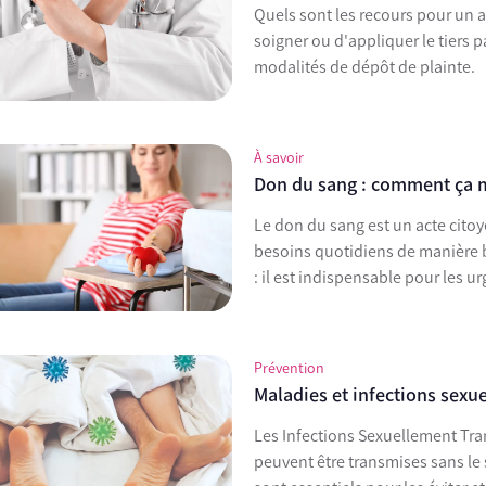
Quels sont les recours pour un 
soigner ou d'appliquer le tiers 
modalités de dépôt de plainte.
À savoir
Don du sang : comment ça 
Le don du sang est un acte citoyen, solidaire et libre qui permet de répondre à des
besoins quotidiens de manière bénévole. Donner son sang permet
: il est indispensable pour les 
Prévention
Maladies et infections sexue
Les Infections Sexuellement Tra
peuvent être transmises sans le s