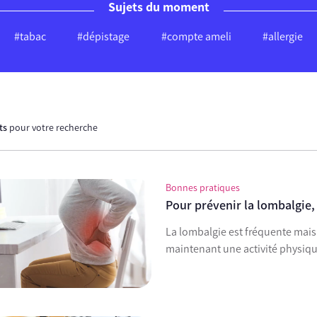
Sujets du moment
#tabac
#dépistage
#compte ameli
#allergie
ats
pour votre recherche
Bonnes pratiques
Pour prévenir la lombalgie,
La lombalgie est fréquente mais 
maintenant une activité physiqu