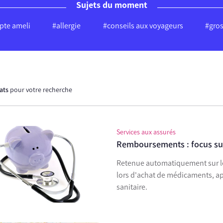
Sujets du moment
te ameli
#allergie
#conseils aux voyageurs
#gro
tats
pour votre recherche
Services aux assurés
Remboursements : focus sur
Retenue automatiquement sur le
lors d'achat de médicaments, ap
sanitaire.