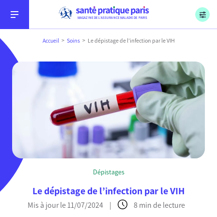
Menu
Aller au contenu
Aller à la recherche
Aller au menu
Sécurité sociale, l’Assurance Maladie, Paris
MAGAZINE DE L’ASSURANCE MALADIE DE PARIS
Accueil
Soins
Le dépistage de l’infection par le VIH
Conseils
Soins
Dépistages
Démarches
Le dépistage de l’infection par le VIH
Mis à jour le 11/07/2024
|
8 min de lecture