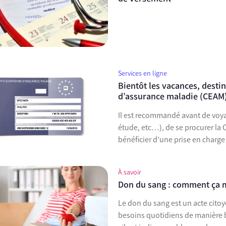
Services en ligne
Bientôt les vacances, desti
d’assurance maladie (CEAM
Il est recommandé avant de voyag
étude, etc…), de se procurer l
bénéficier d’une prise en charge 
À savoir
Don du sang : comment ça 
Le don du sang est un acte citoyen, solidaire et libre qui permet de répondre à des
besoins quotidiens de manière bénévole. Donner son sang permet