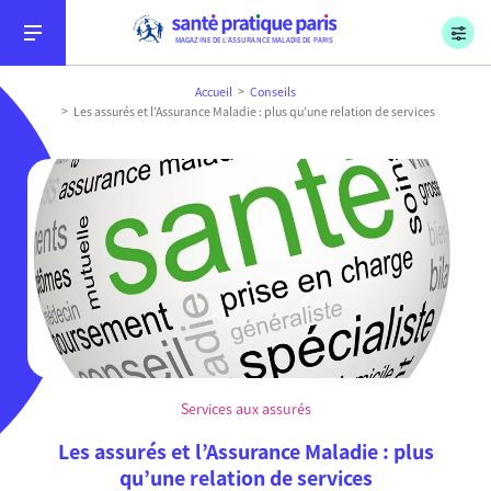
Menu
Aller au contenu
Aller à la recherche
Aller au menu
Sécurité sociale, l’Assurance Maladie, Paris
MAGAZINE DE L’ASSURANCE MALADIE DE PARIS
Accueil
Conseils
Les assurés et l’Assurance Maladie : plus qu’une relation de services
Conseils
Soins
Services aux assurés
Démarches
Les assurés et l’Assurance Maladie : plus
qu’une relation de services