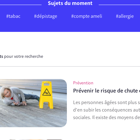
Sujets du moment
#tabac
#dépistage
#compte ameli
#allergie
ats
pour votre recherche
Prévention
Prévenir le risque de chute 
Les personnes âgées sont plus su
d'en subir les conséquences au
sociales. Il existe des moyens de 