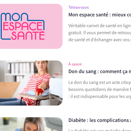
Téléservices
Mon espace santé : mieux 
Véritable carnet de santé en li
gratuit. Il vous permet de retr
de santé et d’échanger avec vos 
À savoir
Don du sang : comment ça 
Le don du sang est un acte citoyen, solidaire et libre qui permet de répondre à des
besoins quotidiens de manière bénévole. Donner son sang permet
: il est indispensable pour les 
Diabète : les complications 
Le diabète est une maladie dans 