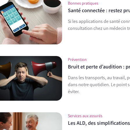
Bonnes pratiques
Santé connectée : restez pr
Si les applications de santé conn
consultation chez un médecin tr
Prévention
Bruit et perte d’audition : p
Dans les transports, au travail, 
dans notre quotidien. Le point sur ses risques sur la santé et les solutions pour les
éviter.
Services aux assurés
Les ALD, des simplifications