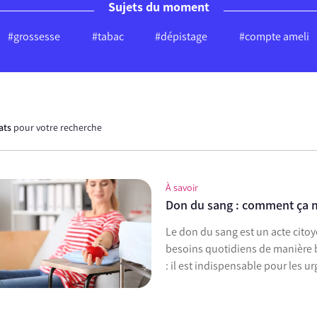
Sujets du moment
#grossesse
#tabac
#dépistage
#compte ameli
tats
pour votre recherche
À savoir
Don du sang : comment ça 
Le don du sang est un acte citoyen, solidaire et libre qui permet de répondre à des
besoins quotidiens de manière bénévole. Donner son sang permet
: il est indispensable pour les 