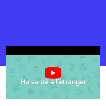
#vaccination
#voyage
#CEAM