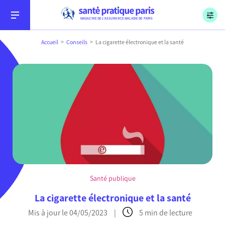
Menu
Aller au contenu
Aller à la recherche
Aller au menu
Sécurité sociale, l’Assurance Maladie, Paris
MAGAZINE DE L’ASSURANCE MALADIE DE PARIS
Accueil
Conseils
La cigarette électronique et la santé
Conseils
Soins
Santé publique
Démarches
La cigarette électronique et la santé
Mis à jour le 04/05/2023
|
5 min de lecture