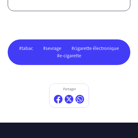
#tabac
#sevrage
#cigarette électronique
#e-cigarette
Partager