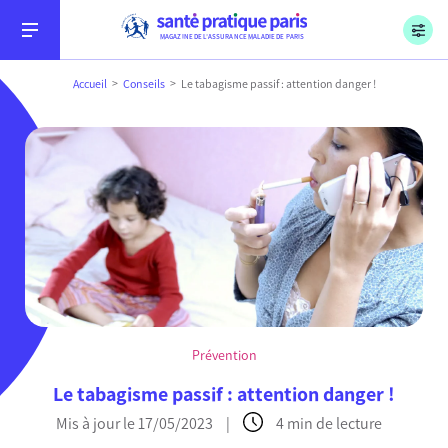
Menu
Aller au contenu
Aller à la recherche
Aller au menu
Sécurité sociale, l’Assurance Maladie, Paris
MAGAZINE DE L’ASSURANCE MALADIE DE PARIS
Accueil
Conseils
Le tabagisme passif : attention danger !
Conseils
Soins
Prévention
Démarches
Le tabagisme passif : attention danger !
Mis à jour le 17/05/2023
|
4 min de lecture