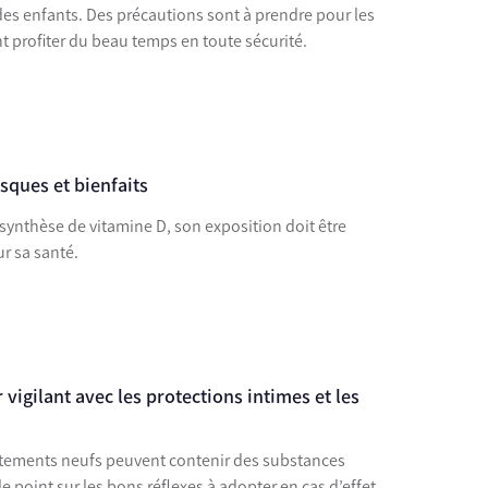
é des enfants. Des précautions sont à prendre pour les
nt profiter du beau temps en toute sécurité.
isques et bienfaits
a synthèse de vitamine D, son exposition doit être
ur sa santé.
 vigilant avec les protections intimes et les
vêtements neufs peuvent contenir des substances
le point sur les bons réflexes à adopter en cas d’effet