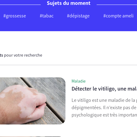
Sujets du moment
#grossesse
#tabac
#dépistage
#compte ameli
ats
pour votre recherche
Maladie
Détecter le vitiligo, une ma
Le vitiligo est une maladie de l
dépigmentées. Il n’existe pas de
psychologique est très importan