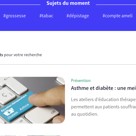
Sujets du moment
#grossesse
#tabac
#dépistage
#compte ameli
ats
pour votre recherche
Prévention
Asthme et diabète : une meil
Les ateliers d’éducation thérape
permettent aux patients souffra
au quotidien.